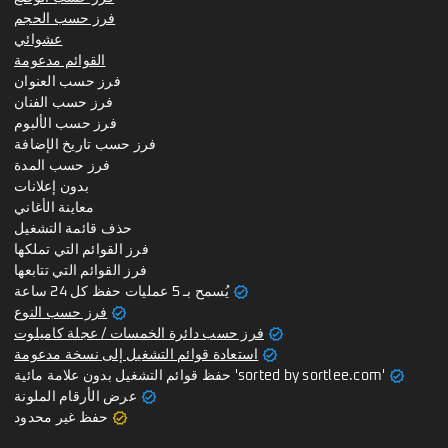
فرز حسب الحجم
عشوائي
القوائم مدعومة
فرز حسب العنوان
فرز حسب الفنان
فرز حسب الألبوم
فرز حسب تاريخ الإضافة
فرز حسب المدة
بدون إعلانات
معاينة الأغاني
حذف قائمة التشغيل
فرز القوائم التي تملكها
فرز القوائم التي تتابعها
verified
يُسمح بـ 5 عمليات حفظ كل 24 ساعة
verified
فرز حسب النوع
verified
فرز حسب دائرة الخمسات / عجلة كاميلوت
verified
استعادة قوائم التشغيل إلى نسخة مدعومة
verified
حفظ قوائم التشغيل بدون علامة مائية 'sorted by sortlee.com'
verified
عرض الأرقام الملونة
verified
حفظ غير محدود