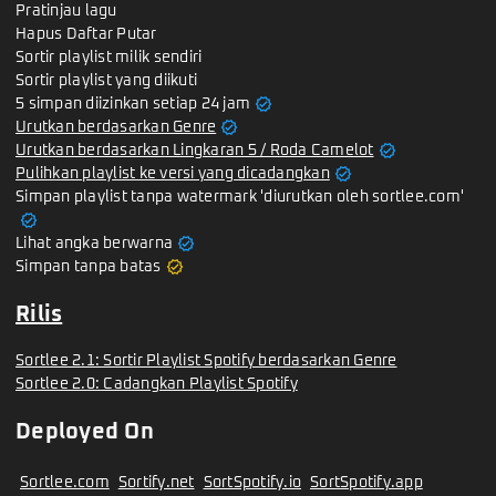
Pratinjau lagu
Hapus Daftar Putar
Sortir playlist milik sendiri
Sortir playlist yang diikuti
verified
5 simpan diizinkan setiap 24 jam
verified
Urutkan berdasarkan Genre
verified
Urutkan berdasarkan Lingkaran 5 / Roda Camelot
verified
Pulihkan playlist ke versi yang dicadangkan
Simpan playlist tanpa watermark 'diurutkan oleh sortlee.com'
verified
verified
Lihat angka berwarna
verified
Simpan tanpa batas
Rilis
Sortlee 2.1: Sortir Playlist Spotify berdasarkan Genre
Sortlee 2.0: Cadangkan Playlist Spotify
Deployed On
Sortlee.com
Sortify.net
SortSpotify.io
SortSpotify.app