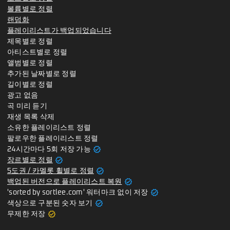
볼륨별로 정렬
랜덤화
플레이리스트가 백업되었습니다
제목별로 정렬
아티스트별로 정렬
앨범별로 정렬
추가된 날짜별로 정렬
길이별로 정렬
광고 없음
곡 미리 듣기
재생 목록 삭제
소유한 플레이리스트 정렬
팔로우한 플레이리스트 정렬
verified
24시간마다 5회 저장 가능
verified
장르별로 정렬
verified
5도권 / 카멜롯 휠별로 정렬
verified
백업된 버전으로 플레이리스트 복원
verified
'sorted by sortlee.com' 워터마크 없이 저장
verified
색상으로 구분된 숫자 보기
verified
무제한 저장