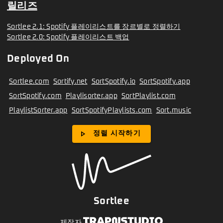
릴리즈
Sortlee 2.1: Spotify 플레이리스트를 장르별로 정렬하기
Sortlee 2.0: Spotify 플레이리스트 백업
Deployed On
Sortlee.com
Sortify.net
SortSpotify.io
SortSpotify.app
SortSpotify.com
Playlisorter.app
SortPlaylist.com
PlaylistSorter.app
SortSpotifyPlaylists.com
Sort.music
play_arrow
정렬 시작하기
Sortlee
제작자