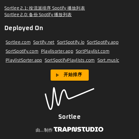
Sortlee 2.1: 按流派排序 Spotify 播放列表
Sortlee 2.0: 备份 Spotify 播放列表
Deployed On
Sortlee.com
Sortify.net
SortSpotify.io
SortSpotify.app
SortSpotify.com
Playlisorter.app
SortPlaylist.com
PlaylistSorter.app
SortSpotifyPlaylists.com
Sort.music
play_arrow
开始排序
Sortlee
由...制作