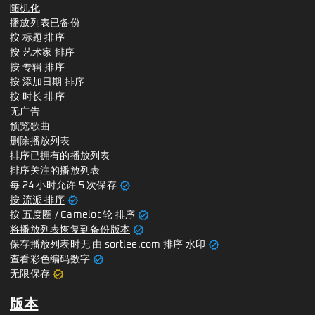
随机化
播放列表已备份
按 标题 排序
按 艺术家 排序
按 专辑 排序
按 添加日期 排序
按 时长 排序
无广告
预览歌曲
删除播放列表
排序已拥有的播放列表
排序关注的播放列表
verified
每 24 小时允许 5 次保存
verified
按 流派 排序
verified
按 五度圈 / Camelot 轮 排序
verified
将播放列表恢复到备份版本
verified
保存播放列表时无'由 sortlee.com 排序'水印
verified
查看彩色编码数字
verified
无限保存
版本