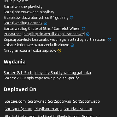
Usuń playlistę
Sortuj własne playlisty
Sortuj obserwowane playlisty
verified
5 zapisów dozwolonych co 24 godziny
verified
Sortuj według Gatunek
verified
Sortuj według Circle of 5ths / Camelot Wheel
verified
Przywracaj playlisty do wersji z kopii zapasowej
verified
Zapisuj playlisty bez znaku wodnego 'sorted by sortlee.com'
verified
Zobacz kolorowe oznaczenia liczbowe
verified
Nieograniczona liczba zapisów
Wydania
Sortlee 2.1: Sortuj playlisty Spotify według gatunku
Sortlee 2.0: Kopia zapasowa playlist Spotify
Deployed On
Sortlee.com
Sortify.net
SortSpotify.io
SortSpotify.app
SortSpotify.com
Playlisorter.app
SortPlaylist.com
PlaylistSorter.app
SortSpotifyPlaylists.com
Sort.music