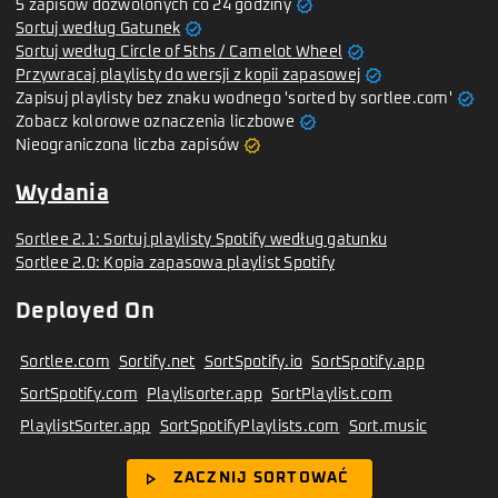
verified
5 zapisów dozwolonych co 24 godziny
verified
Sortuj według Gatunek
verified
Sortuj według Circle of 5ths / Camelot Wheel
verified
Przywracaj playlisty do wersji z kopii zapasowej
verified
Zapisuj playlisty bez znaku wodnego 'sorted by sortlee.com'
verified
Zobacz kolorowe oznaczenia liczbowe
verified
Nieograniczona liczba zapisów
Wydania
Sortlee 2.1: Sortuj playlisty Spotify według gatunku
Sortlee 2.0: Kopia zapasowa playlist Spotify
Deployed On
Sortlee.com
Sortify.net
SortSpotify.io
SortSpotify.app
SortSpotify.com
Playlisorter.app
SortPlaylist.com
PlaylistSorter.app
SortSpotifyPlaylists.com
Sort.music
play_arrow
ZACZNIJ SORTOWAĆ