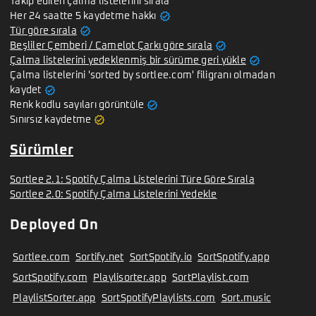
Takip edilen çalma listelerini sırala
verified
Her 24 saatte 5 kaydetme hakkı
verified
Tür göre sırala
verified
Beşliler Çemberi / Camelot Çarkı göre sırala
verified
Çalma listelerini yedeklenmiş bir sürüme geri yükle
Çalma listelerini 'sorted by sortlee.com' filigranı olmadan
verified
kaydet
verified
Renk kodlu sayıları görüntüle
verified
Sınırsız kaydetme
Sürümler
Sortlee 2.1: Spotify Çalma Listelerini Türe Göre Sırala
Sortlee 2.0: Spotify Çalma Listelerini Yedekle
Deployed On
Sortlee.com
Sortify.net
SortSpotify.io
SortSpotify.app
SortSpotify.com
Playlisorter.app
SortPlaylist.com
PlaylistSorter.app
SortSpotifyPlaylists.com
Sort.music