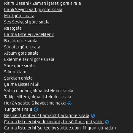
Ritim Deseni / Zaman İşareti göre sırala
Canlı Seyirci Varlığı göre sırala
Mod göre sırala
Ses Seviyesi göre sırala
Rastgele
Çalma listeleri yedeklenir
Başlık göre sırala
Sanatçı göre sırala
Albüm göre sırala
Eklenme Tarihi göre sırala
Süre göre sırala
Sıfır reklam
Şarkıları önizle
Çalma Listesini Sil
Sahip olunan çalma listelerini sırala
Takip edilen çalma listelerini sırala
verified
Her 24 saatte 5 kaydetme hakkı
verified
Tür göre sırala
verified
Beşliler Çemberi / Camelot Çarkı göre sırala
verified
Çalma listelerini yedeklenmiş bir sürüme geri yükle
Çalma listelerini 'sorted by sortlee.com' filigranı olmadan