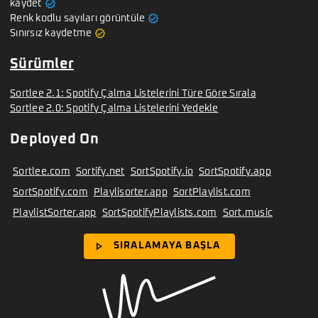
verified
kaydet
verified
Renk kodlu sayıları görüntüle
verified
Sınırsız kaydetme
Sürümler
Sortlee 2.1: Spotify Çalma Listelerini Türe Göre Sırala
Sortlee 2.0: Spotify Çalma Listelerini Yedekle
Deployed On
Sortlee.com
Sortify.net
SortSpotify.io
SortSpotify.app
SortSpotify.com
Playlisorter.app
SortPlaylist.com
PlaylistSorter.app
SortSpotifyPlaylists.com
Sort.music
play_arrow
SIRALAMAYA BAŞLA