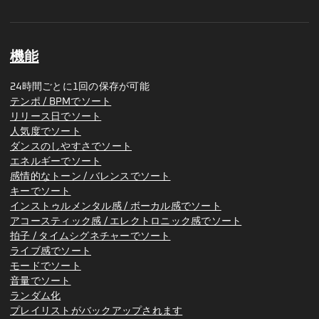
機能
24時間ごとに1回の保存が可能
テンポ / BPMでソート
リリース日でソート
人気度でソート
ダンスのしやすさでソート
エネルギーでソート
感情的なトーン / バレンスでソート
キーでソート
インストゥルメンタル感 / ボーカル感でソート
アコースティック感 / エレクトロニック感でソート
拍子 / タイムシグネチャーでソート
ライブ感でソート
モードでソート
音量でソート
ランダム化
プレイリストがバックアップされます