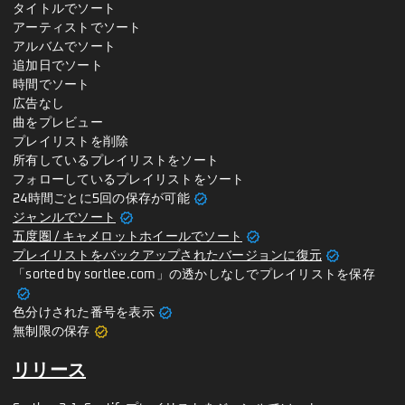
タイトルでソート
アーティストでソート
アルバムでソート
追加日でソート
時間でソート
広告なし
曲をプレビュー
プレイリストを削除
所有しているプレイリストをソート
フォローしているプレイリストをソート
verified
24時間ごとに5回の保存が可能
verified
ジャンルでソート
verified
五度圏 / キャメロットホイールでソート
verified
プレイリストをバックアップされたバージョンに復元
「sorted by sortlee.com」の透かしなしでプレイリストを保存
verified
verified
色分けされた番号を表示
verified
無制限の保存
リリース