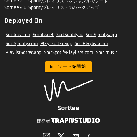
Sortlee 2.1: Spotifyプレイリストをジャンルでソート
Sortlee 2.0: Spotifyプレイリストのバックアップ
Deployed On
Sortlee.com
Sortify.net
SortSpotify.io
SortSpotify.app
SortSpotify.com
Playlisorter.app
SortPlaylist.com
PlaylistSorter.app
SortSpotifyPlaylists.com
Sort.music
play_arrow
ソートを開始
Sortlee
開発者
email
phone