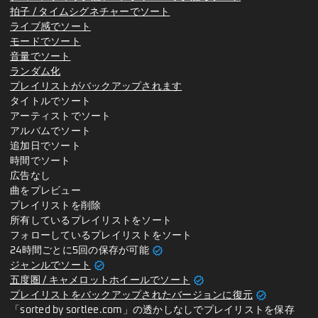
拍子 / タイムシグネチャーでソート
ライブ感でソート
モードでソート
音量でソート
ランダム化
プレイリストがバックアップされます
タイトルでソート
アーティストでソート
アルバムでソート
追加日でソート
時間でソート
広告なし
曲をプレビュー
プレイリストを削除
所有しているプレイリストをソート
フォローしているプレイリストをソート
verified
24時間ごとに5回の保存が可能
verified
ジャンルでソート
verified
五度圏 / キャメロットホイールでソート
verified
プレイリストをバックアップされたバージョンに復元
「sorted by sortlee.com」の透かしなしでプレイリストを保存