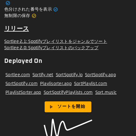
verified
verified
色分けされた番号を表示
verified
無制限の保存
リリース
Sortlee 2.1: Spotifyプレイリストをジャンルでソート
Sortlee 2.0: Spotifyプレイリストのバックアップ
Deployed On
Sortlee.com
Sortify.net
SortSpotify.io
SortSpotify.app
SortSpotify.com
Playlisorter.app
SortPlaylist.com
PlaylistSorter.app
SortSpotifyPlaylists.com
Sort.music
play_arrow
ソートを開始