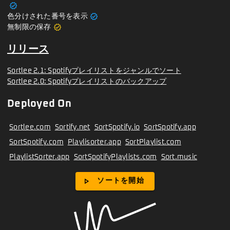
verified
verified
色分けされた番号を表示
verified
無制限の保存
リリース
Sortlee 2.1: Spotifyプレイリストをジャンルでソート
Sortlee 2.0: Spotifyプレイリストのバックアップ
Deployed On
Sortlee.com
Sortify.net
SortSpotify.io
SortSpotify.app
SortSpotify.com
Playlisorter.app
SortPlaylist.com
PlaylistSorter.app
SortSpotifyPlaylists.com
Sort.music
play_arrow
ソートを開始