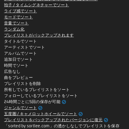
拍子 / タイムシグネチャーでソート
ライブ感でソート
モードでソート
音量でソート
ランダム化
プレイリストがバックアップされます
タイトルでソート
アーティストでソート
アルバムでソート
追加日でソート
時間でソート
広告なし
曲をプレビュー
プレイリストを削除
所有しているプレイリストをソート
フォローしているプレイリストをソート
verified
24時間ごとに5回の保存が可能
verified
ジャンルでソート
verified
五度圏 / キャメロットホイールでソート
verified
プレイリストをバックアップされたバージョンに復元
「sorted by sortlee.com」の透かしなしでプレイリストを保存